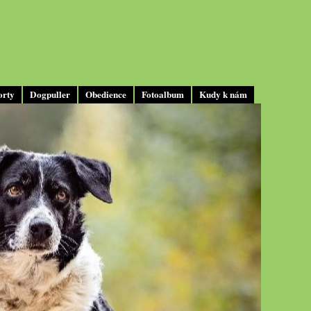
orty
Dogpuller
Obedience
Fotoalbum
Kudy k nám