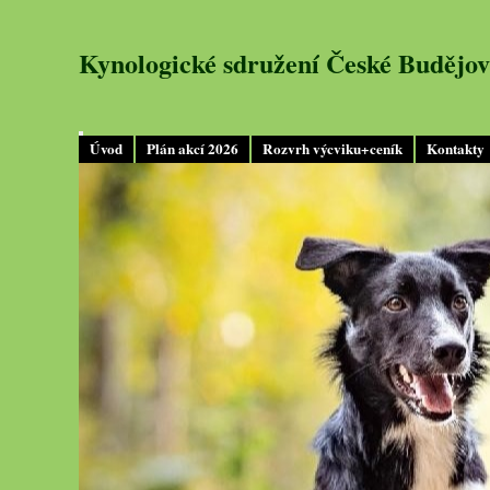
Kynologické sdružení České Budějov
Úvod
Plán akcí 2026
Rozvrh výcviku+ceník
Kontakty