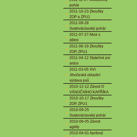
pohár
2011-10-23 Zkoušky
ZOP a ZPU1
2011-09-28
Svatováclavský pohár
2011-07-27 Akce s
dětmi
2011-06-19 Zkoušky
ZOP, ZPU1
2011-04-12 Statečné psí
srdce
2011-03-05 XVI.
Jihočeská oblastní
výstava psů
2010-12-12 Závod O
VÁNOČNÍHO KAPŘÍKA
2010-10-17 Zkoušky
ZOP, ZPU1
2010-09-25
Svatováclavský pohár
2010-06-05 Závod
agility
2010-04-01 Aprílový