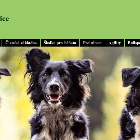
ice
Členská základna
Školka pro štěňata
Poslušnost
Agility
Bullsp