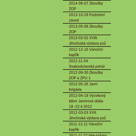
2014-06-07 Zkoušky
ZOP
2013-10-28 Podzimní
závod
2013-05-08 Zkoušky
ZOP
2013-03-02 XVIII.
Jihočeská výstava psů
2012-12-16 Vánoční
kapřík
2012-11-04
Svatováclavský pohár
2012-09-30 Zkoušky
ZOP a ZPU-1
2012-05-26 Jarní
brigáda
2012-04-18 Výcvikový
tábor Javorová skála
18.-22.4.2012
2012-03-03 XVII.
Jihočeská výstava psů
2011-12-11 Vánoční
kapřík
2011-11-27 Mikulášský