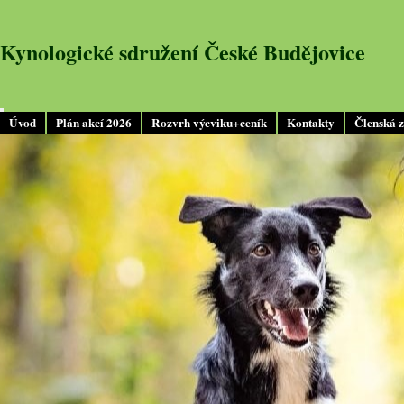
Kynologické sdružení České Budějovice
Úvod
Plán akcí 2026
Rozvrh výcviku+ceník
Kontakty
Členská 