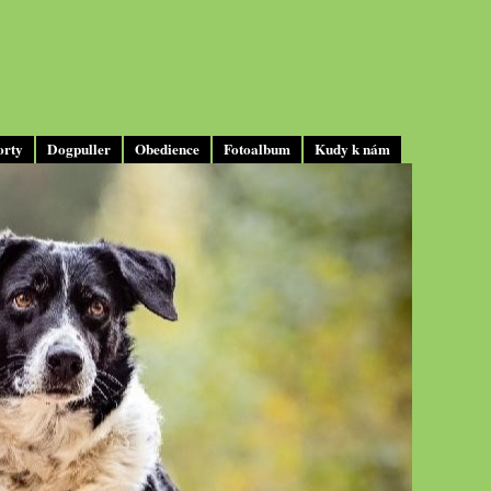
orty
Dogpuller
Obedience
Fotoalbum
Kudy k nám