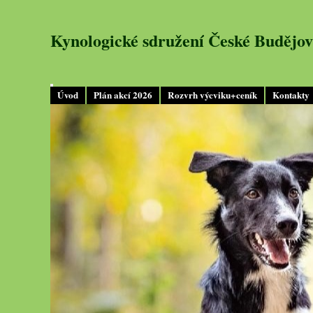
Kynologické sdružení České Budějov
Úvod
Plán akcí 2026
Rozvrh výcviku+ceník
Kontakty