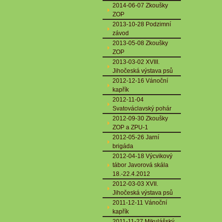
2014-06-07 Zkoušky
ZOP
2013-10-28 Podzimní
závod
2013-05-08 Zkoušky
ZOP
2013-03-02 XVIII.
Jihočeská výstava psů
2012-12-16 Vánoční
kapřík
2012-11-04
Svatováclavský pohár
2012-09-30 Zkoušky
ZOP a ZPU-1
2012-05-26 Jarní
brigáda
2012-04-18 Výcvikový
tábor Javorová skála
18.-22.4.2012
2012-03-03 XVII.
Jihočeská výstava psů
2011-12-11 Vánoční
kapřík
2011-11-27 Mikulášský