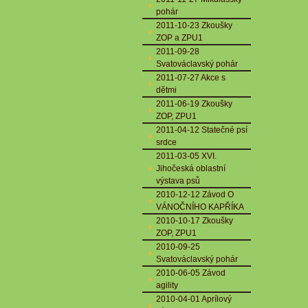
pohár
2011-10-23 Zkoušky
ZOP a ZPU1
2011-09-28
Svatováclavský pohár
2011-07-27 Akce s
dětmi
2011-06-19 Zkoušky
ZOP, ZPU1
2011-04-12 Statečné psí
srdce
2011-03-05 XVI.
Jihočeská oblastní
výstava psů
2010-12-12 Závod O
VÁNOČNÍHO KAPŘÍKA
2010-10-17 Zkoušky
ZOP, ZPU1
2010-09-25
Svatováclavský pohár
2010-06-05 Závod
agility
2010-04-01 Aprílový