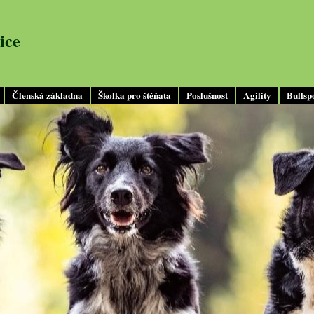
ice
Členská základna
Školka pro štěňata
Poslušnost
Agility
Bullsp