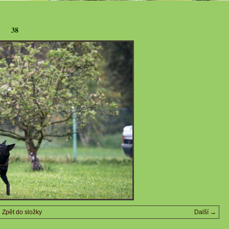
38
Zpět do složky
Další →