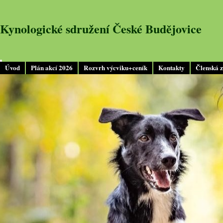
Kynologické sdružení České Budějovice
Úvod
Plán akcí 2026
Rozvrh výcviku+ceník
Kontakty
Členská 