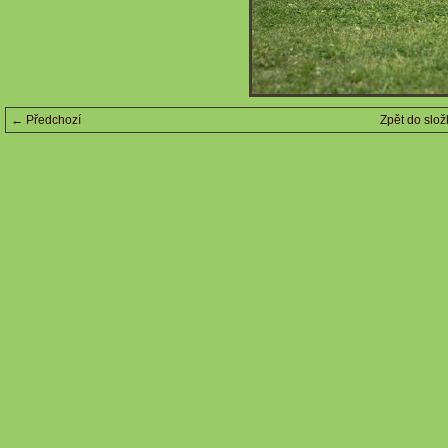
← Předchozí
Zpět do slož