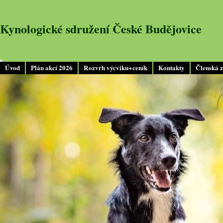
Kynologické sdružení České Budějovice
Úvod
Plán akcí 2026
Rozvrh výcviku+ceník
Kontakty
Členská 