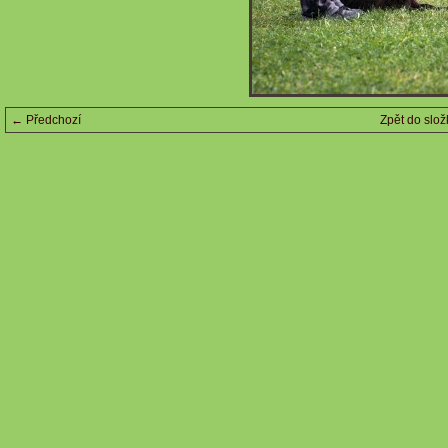
← Předchozí
Zpět do slož