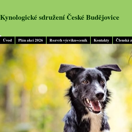
Kynologické sdružení České Budějovice
Úvod
Plán akcí 2026
Rozvrh výcviku+ceník
Kontakty
Členská 