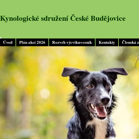
Kynologické sdružení České Budějovice
Úvod
Plán akcí 2026
Rozvrh výcviku+ceník
Kontakty
Členská 