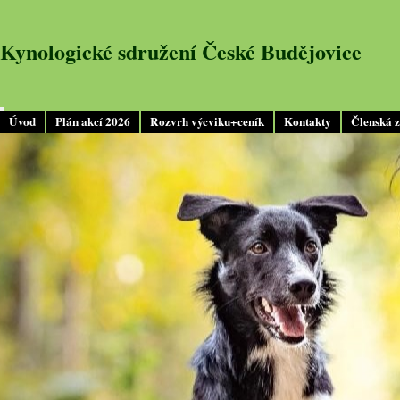
Kynologické sdružení České Budějovice
Úvod
Plán akcí 2026
Rozvrh výcviku+ceník
Kontakty
Členská 