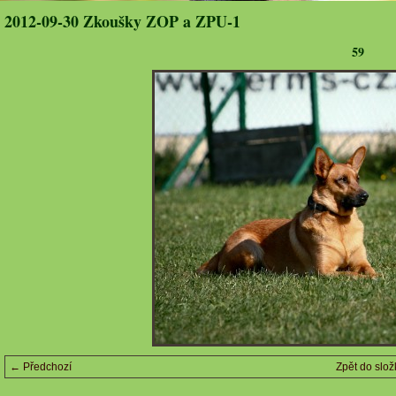
2012-09-30 Zkoušky ZOP a ZPU-1
59
← Předchozí
Zpět do slož