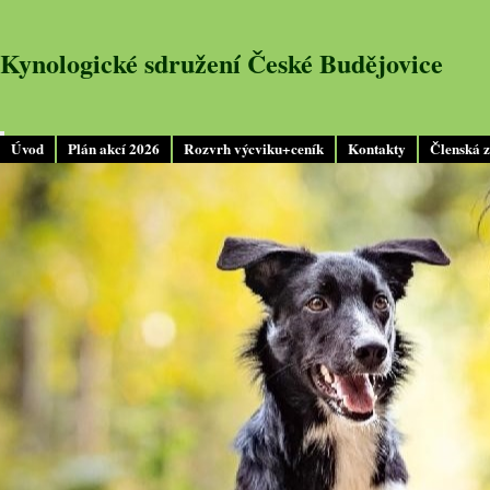
Kynologické sdružení České Budějovice
Úvod
Plán akcí 2026
Rozvrh výcviku+ceník
Kontakty
Členská 