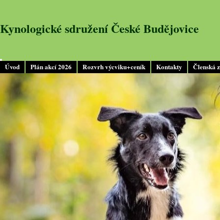
Kynologické sdružení České Budějovice
Úvod
Plán akcí 2026
Rozvrh výcviku+ceník
Kontakty
Členská 