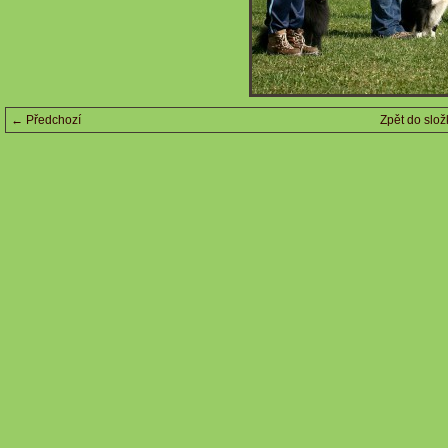
← Předchozí
Zpět do slož