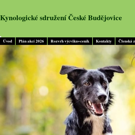
Kynologické sdružení České Budějovice
Úvod
Plán akcí 2026
Rozvrh výcviku+ceník
Kontakty
Členská 