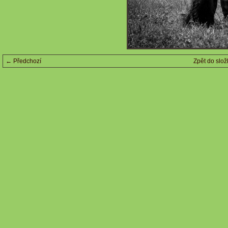
← Předchozí
Zpět do slož