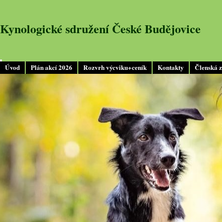
Kynologické sdružení České Budějovice
Úvod
Plán akcí 2026
Rozvrh výcviku+ceník
Kontakty
Členská 