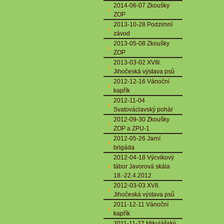
2014-06-07 Zkoušky
ZOP
2013-10-28 Podzimní
závod
2013-05-08 Zkoušky
ZOP
2013-03-02 XVIII.
Jihočeská výstava psů
2012-12-16 Vánoční
kapřík
2012-11-04
Svatováclavský pohár
2012-09-30 Zkoušky
ZOP a ZPU-1
2012-05-26 Jarní
brigáda
2012-04-18 Výcvikový
tábor Javorová skála
18.-22.4.2012
2012-03-03 XVII.
Jihočeská výstava psů
2011-12-11 Vánoční
kapřík
2011-11-27 Mikulášský