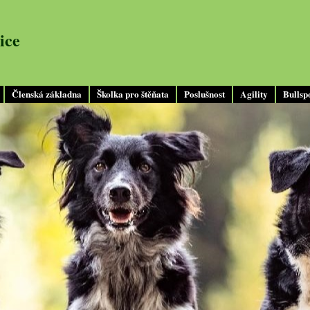
ice
Členská základna
Školka pro štěňata
Poslušnost
Agility
Bullsp