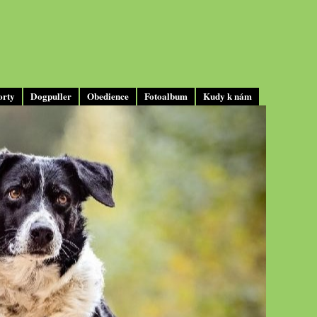
orty
Dogpuller
Obedience
Fotoalbum
Kudy k nám