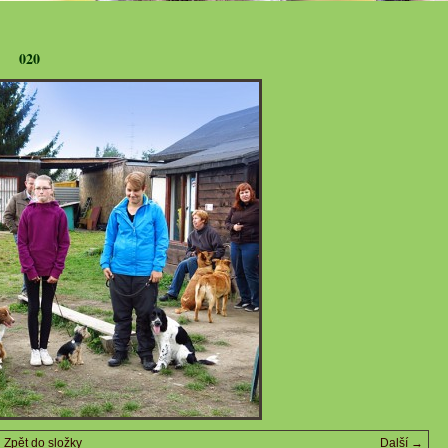
020
Zpět do složky
Další →