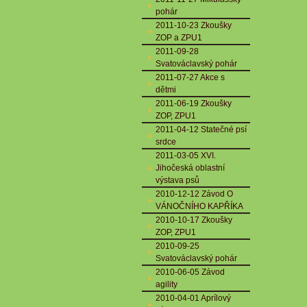
pohár
2011-10-23 Zkoušky
ZOP a ZPU1
2011-09-28
Svatováclavský pohár
2011-07-27 Akce s
dětmi
2011-06-19 Zkoušky
ZOP, ZPU1
2011-04-12 Statečné psí
srdce
2011-03-05 XVI.
Jihočeská oblastní
výstava psů
2010-12-12 Závod O
VÁNOČNÍHO KAPŘÍKA
2010-10-17 Zkoušky
ZOP, ZPU1
2010-09-25
Svatováclavský pohár
2010-06-05 Závod
agility
2010-04-01 Aprílový