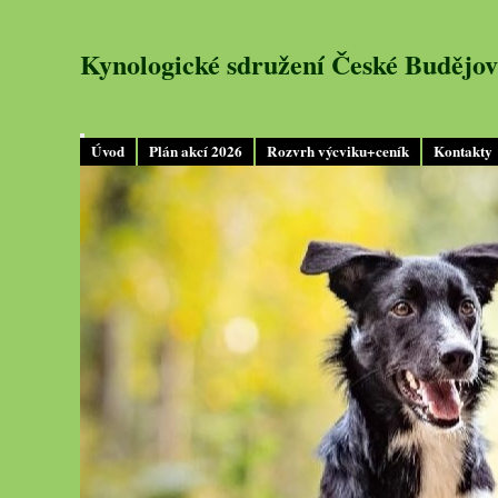
Kynologické sdružení České Budějov
Úvod
Plán akcí 2026
Rozvrh výcviku+ceník
Kontakty