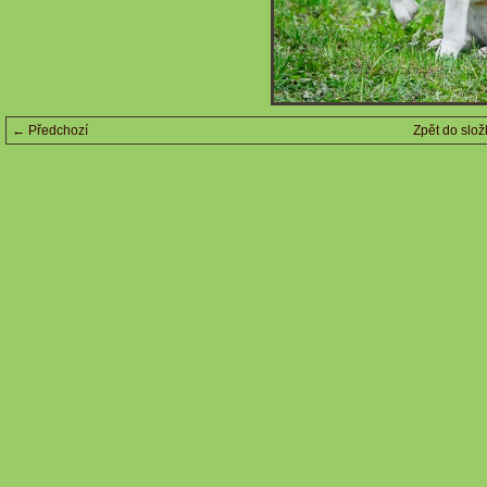
← Předchozí
Zpět do slož