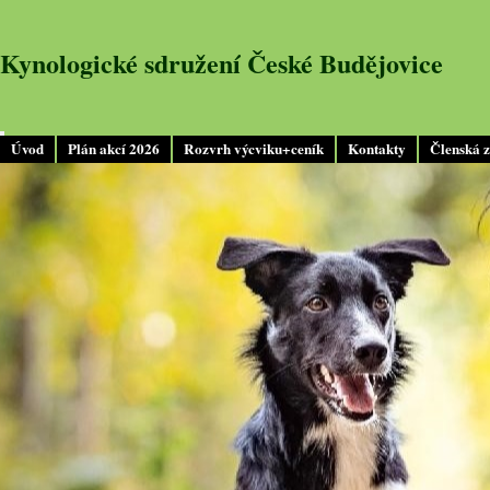
Kynologické sdružení České Budějovice
Úvod
Plán akcí 2026
Rozvrh výcviku+ceník
Kontakty
Členská 