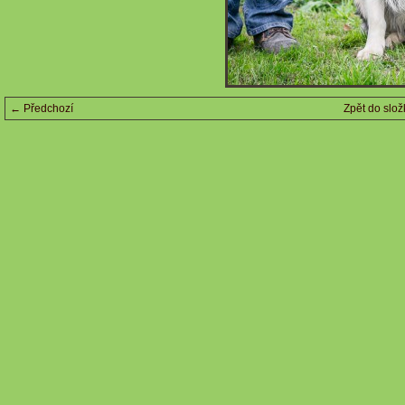
← Předchozí
Zpět do slož