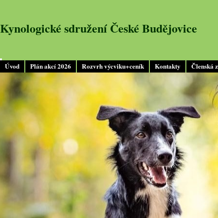
Kynologické sdružení České Budějovice
Úvod
Plán akcí 2026
Rozvrh výcviku+ceník
Kontakty
Členská 