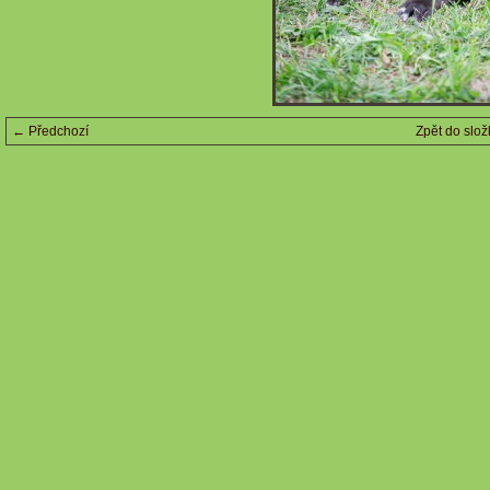
← Předchozí
Zpět do slož