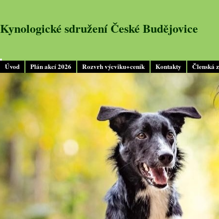
Kynologické sdružení České Budějovice
Úvod
Plán akcí 2026
Rozvrh výcviku+ceník
Kontakty
Členská 