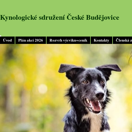
Kynologické sdružení České Budějovice
Úvod
Plán akcí 2026
Rozvrh výcviku+ceník
Kontakty
Členská 