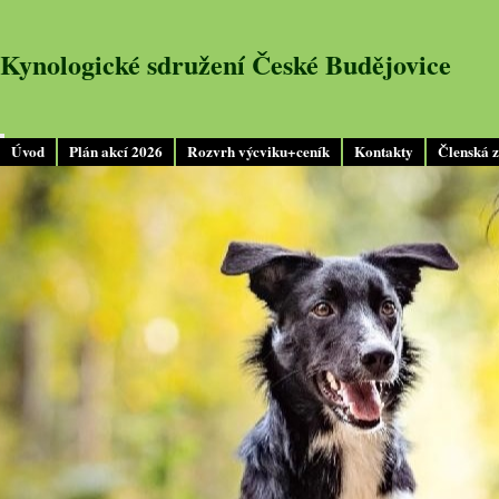
Kynologické sdružení České Budějovice
Úvod
Plán akcí 2026
Rozvrh výcviku+ceník
Kontakty
Členská 