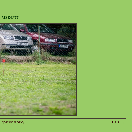
CM8R0377
Zpět do složky
Další →