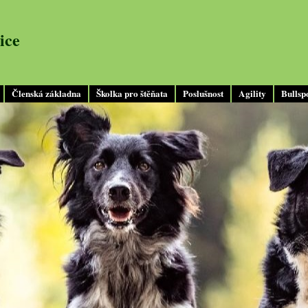
ice
Členská základna
Školka pro štěňata
Poslušnost
Agility
Bullsp