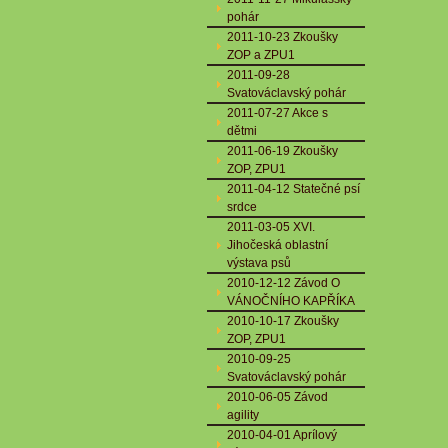
pohár
2011-10-23 Zkoušky
ZOP a ZPU1
2011-09-28
Svatováclavský pohár
2011-07-27 Akce s
dětmi
2011-06-19 Zkoušky
ZOP, ZPU1
2011-04-12 Statečné psí
srdce
2011-03-05 XVI.
Jihočeská oblastní
výstava psů
2010-12-12 Závod O
VÁNOČNÍHO KAPŘÍKA
2010-10-17 Zkoušky
ZOP, ZPU1
2010-09-25
Svatováclavský pohár
2010-06-05 Závod
agility
2010-04-01 Aprílový