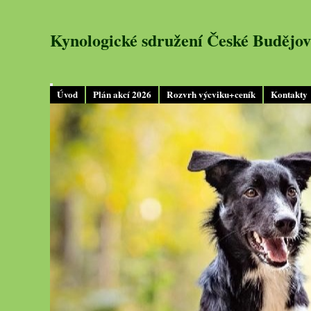
Kynologické sdružení České Budějov
Úvod
Plán akcí 2026
Rozvrh výcviku+ceník
Kontakty