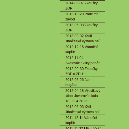
2014-06-07 Zkoušky
ZOP
2013-10-28 Podzimní
závod
2013-05-08 Zkoušky
ZOP
2013-03-02 XVIII.
Jihočeská výstava psů
2012-12-16 Vánoční
kapřík
2012-11-04
Svatováclavský pohár
2012-09-30 Zkoušky
ZOP a ZPU-1
2012-05-26 Jarní
brigáda
2012-04-18 Výcvikový
tábor Javorová skála
18.-22.4.2012
2012-03-03 XVII.
Jihočeská výstava psů
2011-12-11 Vánoční
kapřík
2011-11-27 Mikulášský