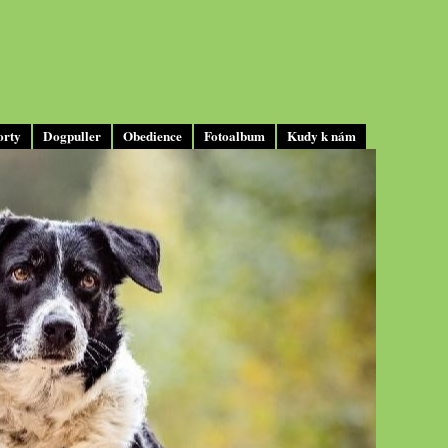
orty
Dogpuller
Obedience
Fotoalbum
Kudy k nám