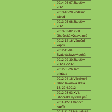
2014-06-07 Zkoušky
ZOP
2013-10-28 Podzimní
závod
2013-05-08 Zkoušky
ZOP
2013-03-02 XVIII.
Jihočeská výstava psů
2012-12-16 Vánoční
kapřík
2012-11-04
Svatováclavský pohár
2012-09-30 Zkoušky
ZOP a ZPU-1
2012-05-26 Jarní
brigáda
2012-04-18 Výcvikový
tábor Javorová skála
18.-22.4.2012
2012-03-03 XVII.
Jihočeská výstava psů
2011-12-11 Vánoční
kapřík
2011-11-27 Mikulášský