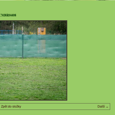
CM8R0408
Zpět do složky
Další →