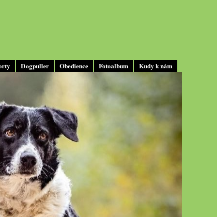
orty
Dogpuller
Obedience
Fotoalbum
Kudy k nám