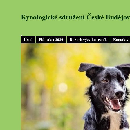
Kynologické sdružení České Budějov
Úvod
Plán akcí 2026
Rozvrh výcviku+ceník
Kontakty