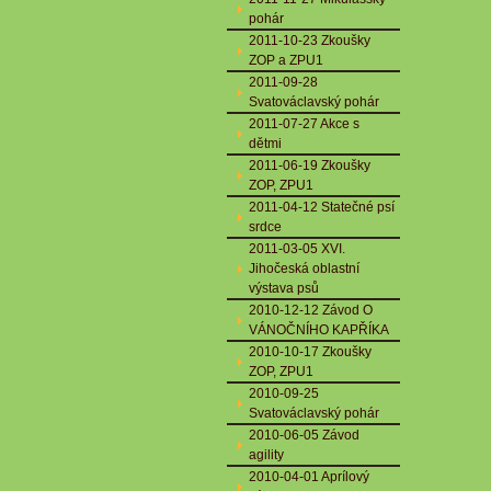
pohár
2011-10-23 Zkoušky
ZOP a ZPU1
2011-09-28
Svatováclavský pohár
2011-07-27 Akce s
dětmi
2011-06-19 Zkoušky
ZOP, ZPU1
2011-04-12 Statečné psí
srdce
2011-03-05 XVI.
Jihočeská oblastní
výstava psů
2010-12-12 Závod O
VÁNOČNÍHO KAPŘÍKA
2010-10-17 Zkoušky
ZOP, ZPU1
2010-09-25
Svatováclavský pohár
2010-06-05 Závod
agility
2010-04-01 Aprílový