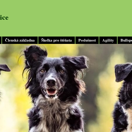
ice
Členská základna
Školka pro štěňata
Poslušnost
Agility
Bullsp