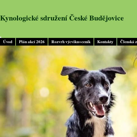
Kynologické sdružení České Budějovice
Úvod
Plán akcí 2026
Rozvrh výcviku+ceník
Kontakty
Členská 