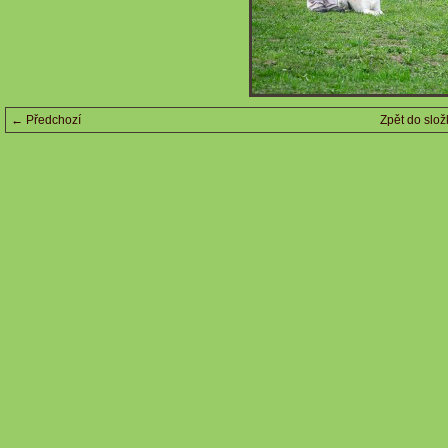
← Předchozí
Zpět do slož