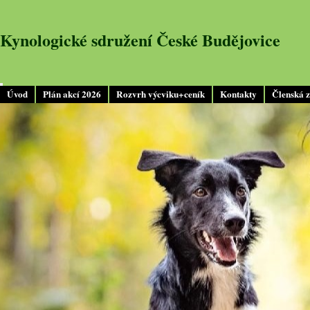
Kynologické sdružení České Budějovice
Úvod
Plán akcí 2026
Rozvrh výcviku+ceník
Kontakty
Členská 