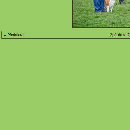
← Předchozí
Zpět do slož