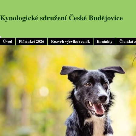
Kynologické sdružení České Budějovice
Úvod
Plán akcí 2026
Rozvrh výcviku+ceník
Kontakty
Členská 