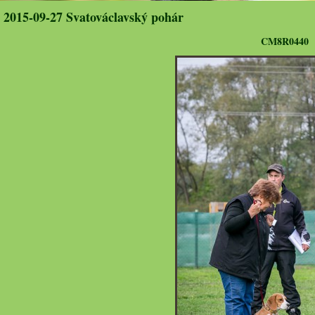
2015-09-27 Svatováclavský pohár
CM8R0440