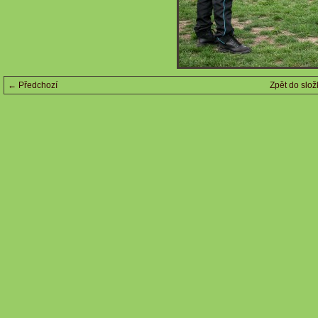
← Předchozí
Zpět do slož