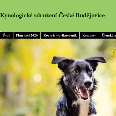
Kynologické sdružení České Budějovice
Úvod
Plán akcí 2026
Rozvrh výcviku+ceník
Kontakty
Členská 