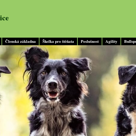
ice
Členská základna
Školka pro štěňata
Poslušnost
Agility
Bullsp