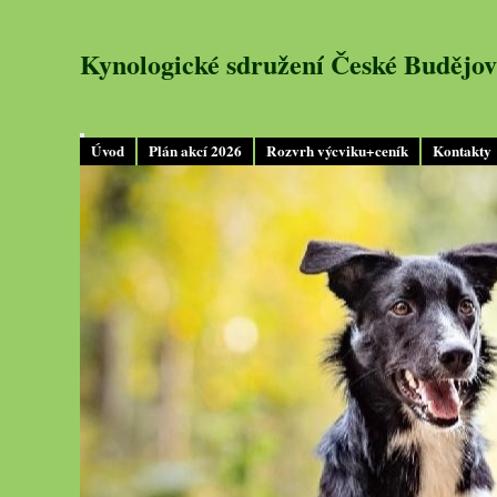
Kynologické sdružení České Budějov
Úvod
Plán akcí 2026
Rozvrh výcviku+ceník
Kontakty