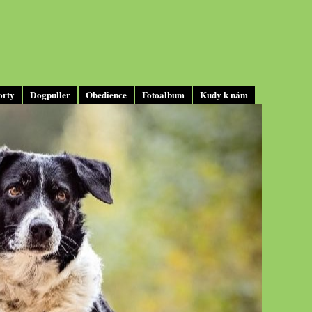
orty
Dogpuller
Obedience
Fotoalbum
Kudy k nám