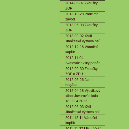
2014-06-07 Zkoušky
ZOP
2013-10-28 Podzimní
závod
2013-05-08 Zkoušky
ZOP
2013-03-02 XVIII.
Jihočeská výstava psů
2012-12-16 Vánoční
kapřík
2012-11-04
Svatováclavský pohár
2012-09-30 Zkoušky
ZOP a ZPU-1
2012-05-26 Jarní
brigáda
2012-04-18 Výcvikový
tábor Javorová skála
18.-22.4.2012
2012-03-03 XVII.
Jihočeská výstava psů
2011-12-11 Vánoční
kapřík
2011-11-27 Mikulášský