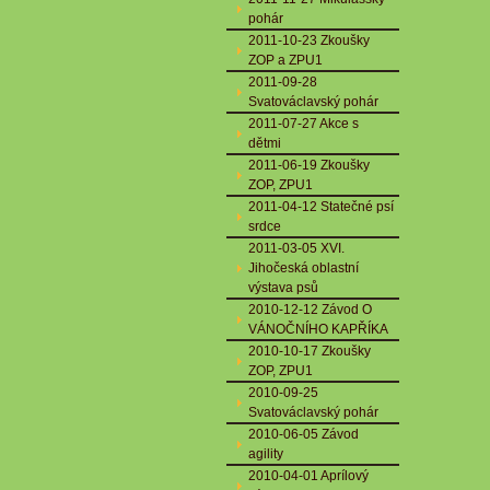
pohár
2011-10-23 Zkoušky
ZOP a ZPU1
2011-09-28
Svatováclavský pohár
2011-07-27 Akce s
dětmi
2011-06-19 Zkoušky
ZOP, ZPU1
2011-04-12 Statečné psí
srdce
2011-03-05 XVI.
Jihočeská oblastní
výstava psů
2010-12-12 Závod O
VÁNOČNÍHO KAPŘÍKA
2010-10-17 Zkoušky
ZOP, ZPU1
2010-09-25
Svatováclavský pohár
2010-06-05 Závod
agility
2010-04-01 Aprílový