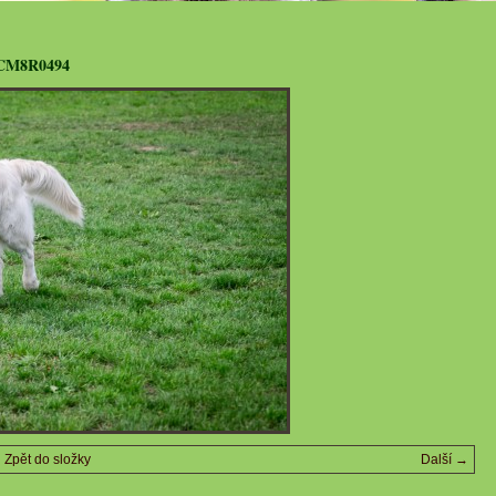
CM8R0494
Zpět do složky
Další →