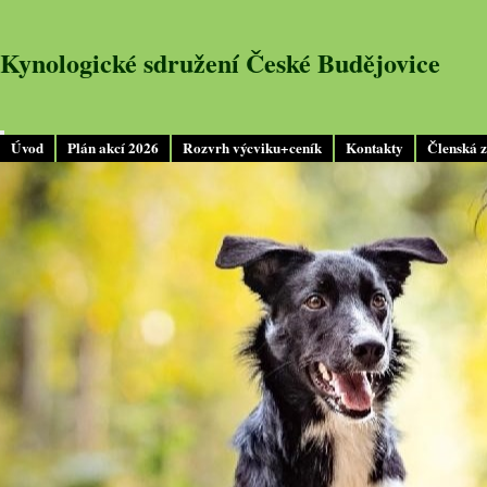
Kynologické sdružení České Budějovice
Úvod
Plán akcí 2026
Rozvrh výcviku+ceník
Kontakty
Členská 