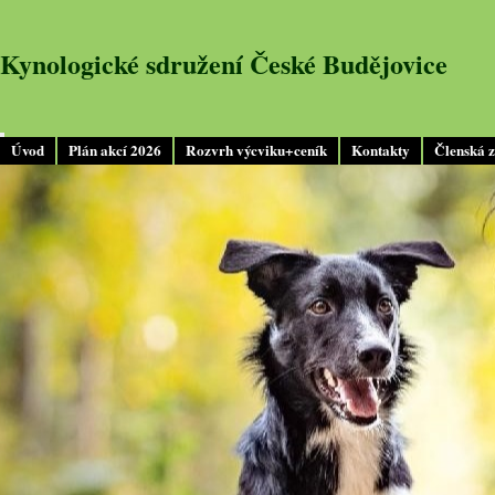
Kynologické sdružení České Budějovice
Úvod
Plán akcí 2026
Rozvrh výcviku+ceník
Kontakty
Členská 