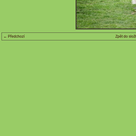
← Předchozí
Zpět do slož