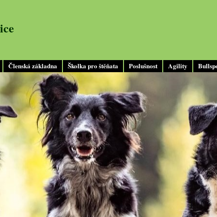
ice
Členská základna
Školka pro štěňata
Poslušnost
Agility
Bullsp