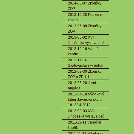
2014-06-07 Zkoušky
ZOP
2013-10-28 Podzimní
závod
2013-05-08 Zkoušky
ZOP
2013-03-02 XVIII.
Jihočeská výstava psů
2012-12-16 Vánoční
kapřík
2012-11-04
Svatováclavský pohár
2012-09-30 Zkoušky
ZOP a ZPU-1
2012-05-26 Jarní
brigáda
2012-04-18 Výcvikový
tábor Javorová skála
18.-22.4.2012
2012-03-03 XVII.
Jihočeská výstava psů
2011-12-11 Vánoční
kapřík
2011-11-27 Mikulášský