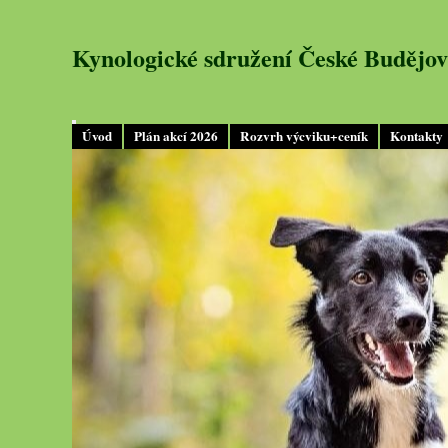
Kynologické sdružení České Budějov
Úvod
Plán akcí 2026
Rozvrh výcviku+ceník
Kontakty