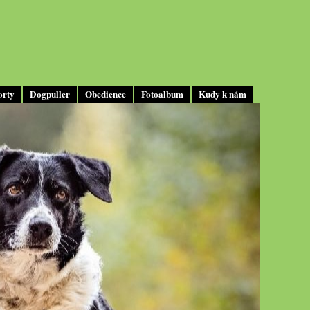
orty
Dogpuller
Obedience
Fotoalbum
Kudy k nám