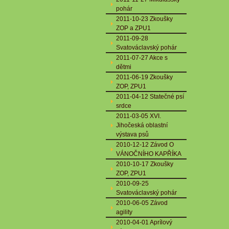
pohár
2011-10-23 Zkoušky
ZOP a ZPU1
2011-09-28
Svatováclavský pohár
2011-07-27 Akce s
dětmi
2011-06-19 Zkoušky
ZOP, ZPU1
2011-04-12 Statečné psí
srdce
2011-03-05 XVI.
Jihočeská oblastní
výstava psů
2010-12-12 Závod O
VÁNOČNÍHO KAPŘÍKA
2010-10-17 Zkoušky
ZOP, ZPU1
2010-09-25
Svatováclavský pohár
2010-06-05 Závod
agility
2010-04-01 Aprílový