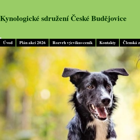
Kynologické sdružení České Budějovice
Úvod
Plán akcí 2026
Rozvrh výcviku+ceník
Kontakty
Členská 