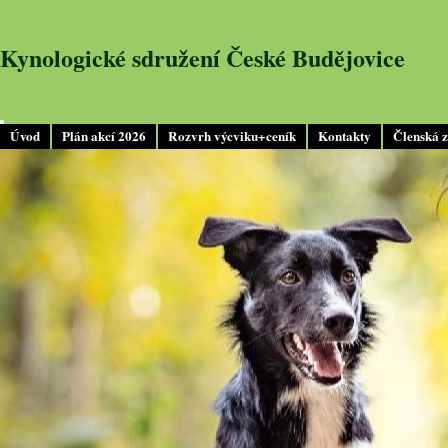
Kynologické sdružení České Budějovice
Úvod
Plán akcí 2026
Rozvrh výcviku+ceník
Kontakty
Členská 