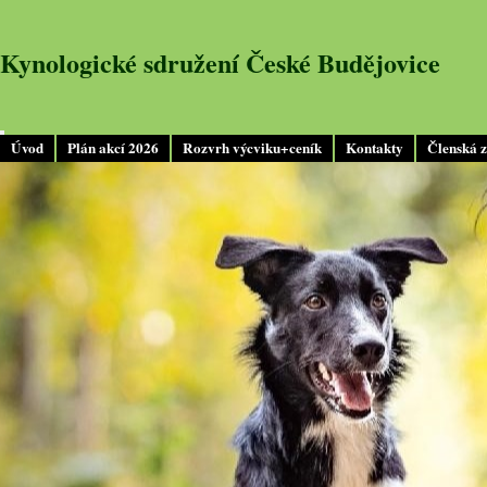
Kynologické sdružení České Budějovice
Úvod
Plán akcí 2026
Rozvrh výcviku+ceník
Kontakty
Členská 