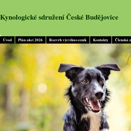
Kynologické sdružení České Budějovice
Úvod
Plán akcí 2026
Rozvrh výcviku+ceník
Kontakty
Členská 