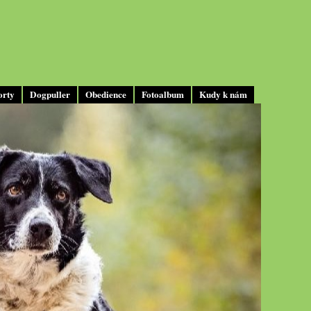
orty
Dogpuller
Obedience
Fotoalbum
Kudy k nám