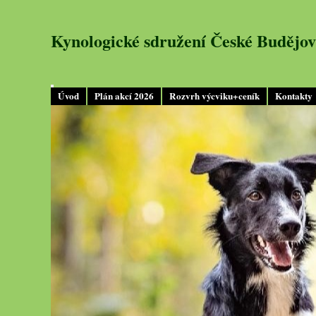
Kynologické sdružení České Budějov
Úvod
Plán akcí 2026
Rozvrh výcviku+ceník
Kontakty