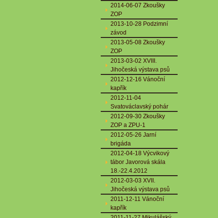
2014-06-07 Zkoušky
ZOP
2013-10-28 Podzimní
závod
2013-05-08 Zkoušky
ZOP
2013-03-02 XVIII.
Jihočeská výstava psů
2012-12-16 Vánoční
kapřík
2012-11-04
Svatováclavský pohár
2012-09-30 Zkoušky
ZOP a ZPU-1
2012-05-26 Jarní
brigáda
2012-04-18 Výcvikový
tábor Javorová skála
18.-22.4.2012
2012-03-03 XVII.
Jihočeská výstava psů
2011-12-11 Vánoční
kapřík
2011-11-27 Mikulášský