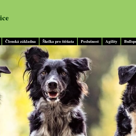
ice
Členská základna
Školka pro štěňata
Poslušnost
Agility
Bullsp