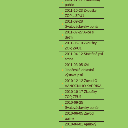
pohár
2011-10-23 Zkoušky
ZOP a ZPU1
2011-09-28
Svatováclavský pohár
2011-07-27 Akce s
dětmi
2011-06-19 Zkoušky
ZOP, ZPU1
2011-04-12 Statečné psí
srdce
2011-03-05 XVI.
Jihočeská oblastní
výstava psů
2010-12-12 Závod O
VÁNOČNÍHO KAPŘÍKA
2010-10-17 Zkoušky
ZOP, ZPU1
2010-09-25
Svatováclavský pohár
2010-06-05 Závod
agility
2010-04-01 Aprílový