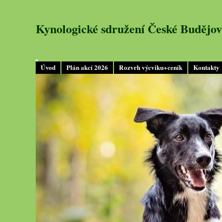
Kynologické sdružení České Budějov
Úvod
Plán akcí 2026
Rozvrh výcviku+ceník
Kontakty