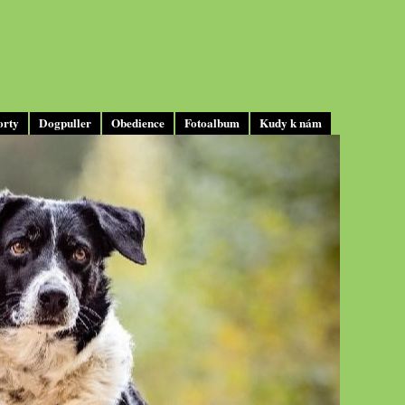
orty
Dogpuller
Obedience
Fotoalbum
Kudy k nám