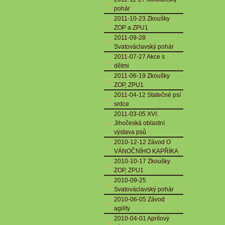
pohár
2011-10-23 Zkoušky
ZOP a ZPU1
2011-09-28
Svatováclavský pohár
2011-07-27 Akce s
dětmi
2011-06-19 Zkoušky
ZOP, ZPU1
2011-04-12 Statečné psí
srdce
2011-03-05 XVI.
Jihočeská oblastní
výstava psů
2010-12-12 Závod O
VÁNOČNÍHO KAPŘÍKA
2010-10-17 Zkoušky
ZOP, ZPU1
2010-09-25
Svatováclavský pohár
2010-06-05 Závod
agility
2010-04-01 Aprílový