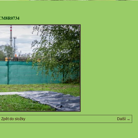
CM8R0734
Zpět do složky
Další →