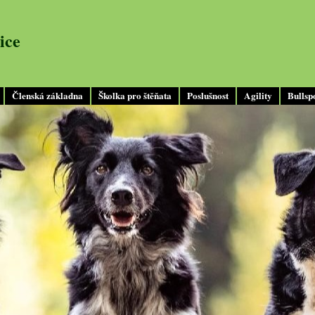
ice
Členská základna
Školka pro štěňata
Poslušnost
Agility
Bullsp