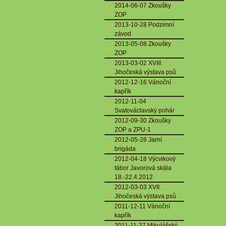
2014-06-07 Zkoušky
ZOP
2013-10-28 Podzimní
závod
2013-05-08 Zkoušky
ZOP
2013-03-02 XVIII.
Jihočeská výstava psů
2012-12-16 Vánoční
kapřík
2012-11-04
Svatováclavský pohár
2012-09-30 Zkoušky
ZOP a ZPU-1
2012-05-26 Jarní
brigáda
2012-04-18 Výcvikový
tábor Javorová skála
18.-22.4.2012
2012-03-03 XVII.
Jihočeská výstava psů
2011-12-11 Vánoční
kapřík
2011-11-27 Mikulášský