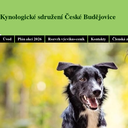
Kynologické sdružení České Budějovice
Úvod
Plán akcí 2026
Rozvrh výcviku+ceník
Kontakty
Členská 