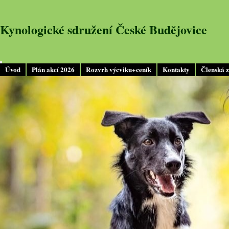
Kynologické sdružení České Budějovice
Úvod
Plán akcí 2026
Rozvrh výcviku+ceník
Kontakty
Členská 