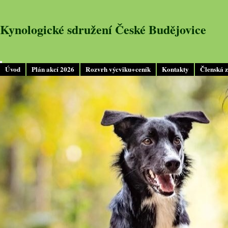
Kynologické sdružení České Budějovice
Úvod
Plán akcí 2026
Rozvrh výcviku+ceník
Kontakty
Členská 