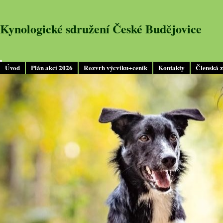
Kynologické sdružení České Budějovice
Úvod
Plán akcí 2026
Rozvrh výcviku+ceník
Kontakty
Členská 