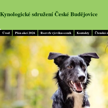
Kynologické sdružení České Budějovice
Úvod
Plán akcí 2026
Rozvrh výcviku+ceník
Kontakty
Členská 