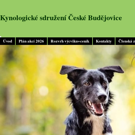
Kynologické sdružení České Budějovice
Úvod
Plán akcí 2026
Rozvrh výcviku+ceník
Kontakty
Členská 