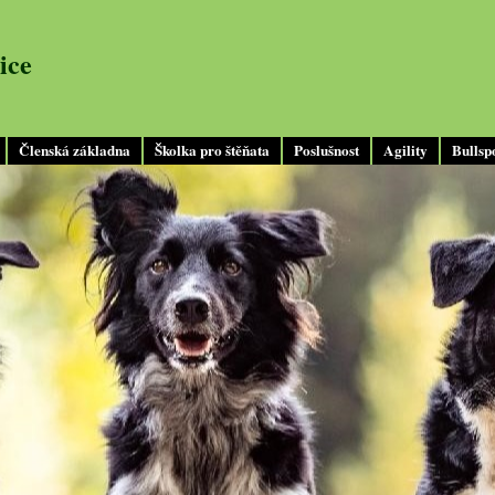
ice
Členská základna
Školka pro štěňata
Poslušnost
Agility
Bullsp