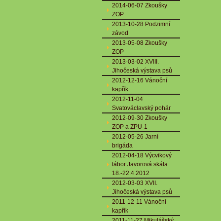
2014-06-07 Zkoušky
ZOP
2013-10-28 Podzimní
závod
2013-05-08 Zkoušky
ZOP
2013-03-02 XVIII.
Jihočeská výstava psů
2012-12-16 Vánoční
kapřík
2012-11-04
Svatováclavský pohár
2012-09-30 Zkoušky
ZOP a ZPU-1
2012-05-26 Jarní
brigáda
2012-04-18 Výcvikový
tábor Javorová skála
18.-22.4.2012
2012-03-03 XVII.
Jihočeská výstava psů
2011-12-11 Vánoční
kapřík
2011-11-27 Mikulášský