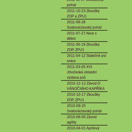
pohár
2011-10-23 Zkoušky
ZOP a ZPU1
2011-09-28
Svatováclavský pohár
2011-07-27 Akce s
dětmi
2011-06-19 Zkoušky
ZOP, ZPU1
2011-04-12 Statečné psí
srdce
2011-03-05 XVI.
Jihočeská oblastní
výstava psů
2010-12-12 Závod O
VÁNOČNÍHO KAPŘÍKA
2010-10-17 Zkoušky
ZOP, ZPU1
2010-09-25
Svatováclavský pohár
2010-06-05 Závod
agility
2010-04-01 Aprílový