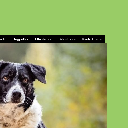
orty
Dogpuller
Obedience
Fotoalbum
Kudy k nám