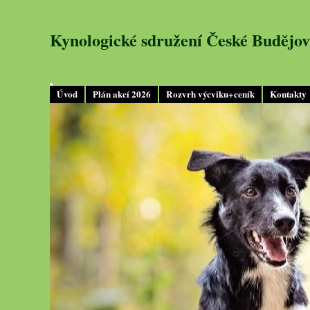
Kynologické sdružení České Budějov
Úvod
Plán akcí 2026
Rozvrh výcviku+ceník
Kontakty