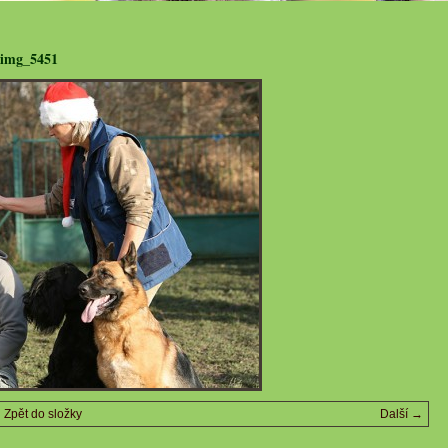
img_5451
Zpět do složky
Další →