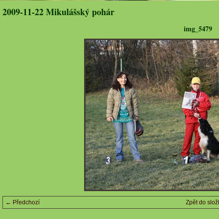
2009-11-22 Mikulášský pohár
img_5479
← Předchozí
Zpět do slož