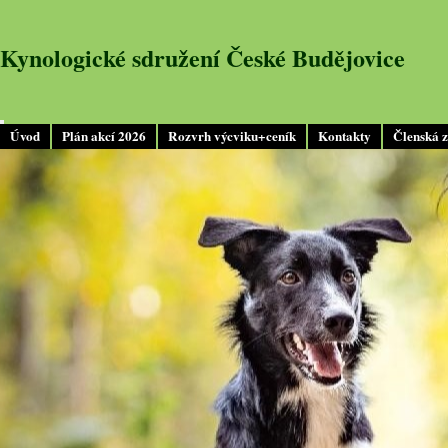
Kynologické sdružení České Budějovice
Úvod
Plán akcí 2026
Rozvrh výcviku+ceník
Kontakty
Členská 