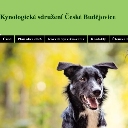
Kynologické sdružení České Budějovice
Úvod
Plán akcí 2026
Rozvrh výcviku+ceník
Kontakty
Členská 