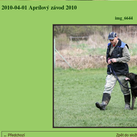
2010-04-01 Aprílový závod 2010
img_6644
← Předchozí
Zpět do slož