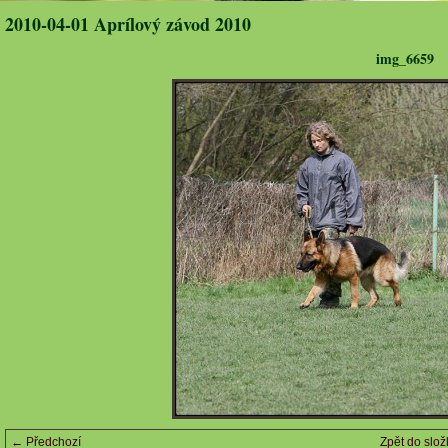
2010-04-01 Aprílový závod 2010
img_6659
← Předchozí
Zpět do slož