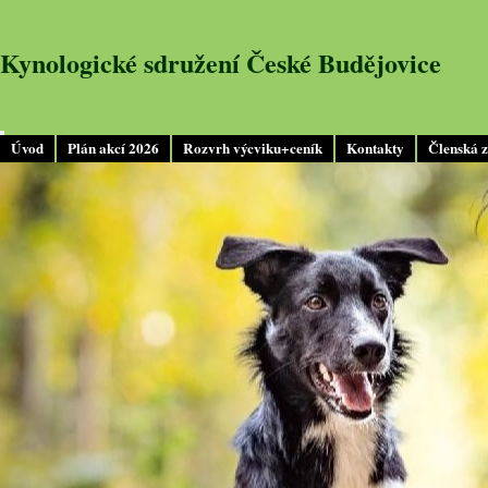
Kynologické sdružení České Budějovice
Úvod
Plán akcí 2026
Rozvrh výcviku+ceník
Kontakty
Členská 