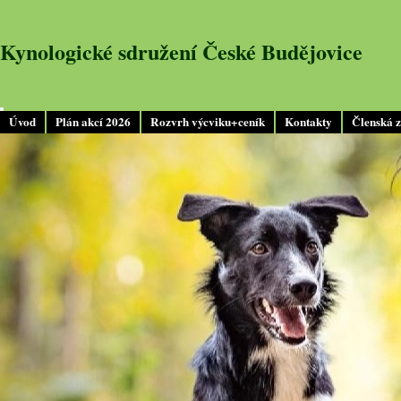
Kynologické sdružení České Budějovice
Úvod
Plán akcí 2026
Rozvrh výcviku+ceník
Kontakty
Členská 