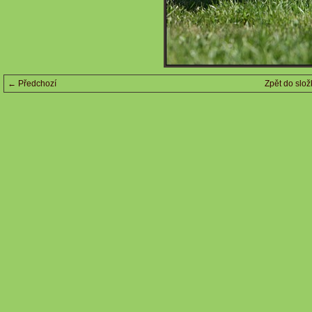
← Předchozí
Zpět do slož