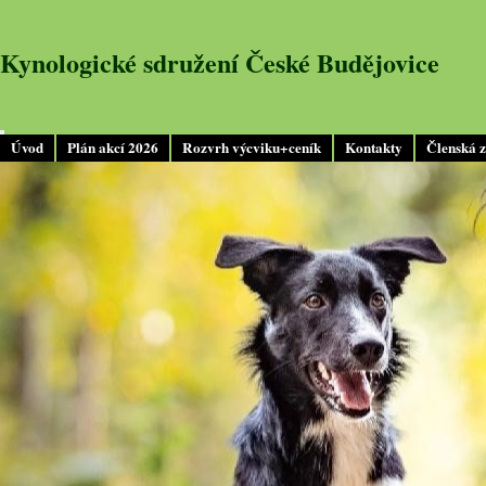
Kynologické sdružení České Budějovice
Úvod
Plán akcí 2026
Rozvrh výcviku+ceník
Kontakty
Členská 