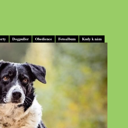
orty
Dogpuller
Obedience
Fotoalbum
Kudy k nám