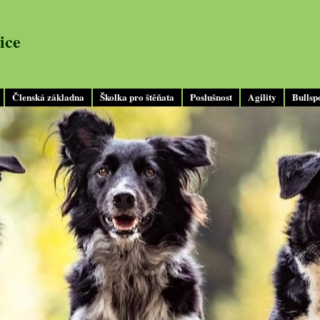
ice
Členská základna
Školka pro štěňata
Poslušnost
Agility
Bullsp