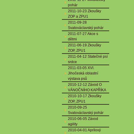
pohár
2011-10-23 Zkoušky
ZOP a ZPU1
2011-09-28
Svatováclavský pohár
2011-07-27 Akce s
dětmi
2011-06-19 Zkoušky
ZOP, ZPU1
2011-04-12 Statečné psí
srdce
2011-03-05 XVI.
Jihočeská oblastní
výstava psů
2010-12-12 Závod O
VÁNOČNÍHO KAPŘÍKA
2010-10-17 Zkoušky
ZOP, ZPU1
2010-09-25
Svatováclavský pohár
2010-06-05 Závod
agility
2010-04-01 Aprílový