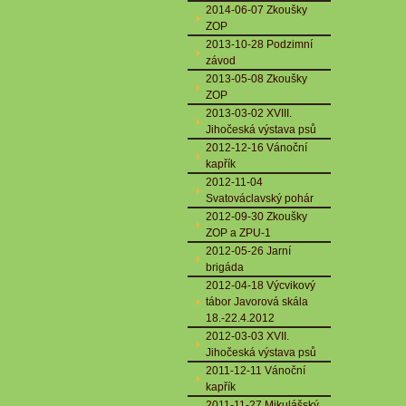
2014-06-07 Zkoušky
ZOP
2013-10-28 Podzimní
závod
2013-05-08 Zkoušky
ZOP
2013-03-02 XVIII.
Jihočeská výstava psů
2012-12-16 Vánoční
kapřík
2012-11-04
Svatováclavský pohár
2012-09-30 Zkoušky
ZOP a ZPU-1
2012-05-26 Jarní
brigáda
2012-04-18 Výcvikový
tábor Javorová skála
18.-22.4.2012
2012-03-03 XVII.
Jihočeská výstava psů
2011-12-11 Vánoční
kapřík
2011-11-27 Mikulášský