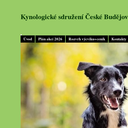
Kynologické sdružení České Budějov
Úvod
Plán akcí 2026
Rozvrh výcviku+ceník
Kontakty