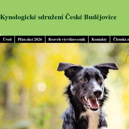
Kynologické sdružení České Budějovice
Úvod
Plán akcí 2026
Rozvrh výcviku+ceník
Kontakty
Členská 