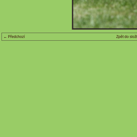
← Předchozí
Zpět do slož