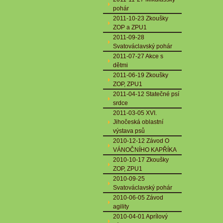
pohár
2011-10-23 Zkoušky
ZOP a ZPU1
2011-09-28
Svatováclavský pohár
2011-07-27 Akce s
dětmi
2011-06-19 Zkoušky
ZOP, ZPU1
2011-04-12 Statečné psí
srdce
2011-03-05 XVI.
Jihočeská oblastní
výstava psů
2010-12-12 Závod O
VÁNOČNÍHO KAPŘÍKA
2010-10-17 Zkoušky
ZOP, ZPU1
2010-09-25
Svatováclavský pohár
2010-06-05 Závod
agility
2010-04-01 Aprílový