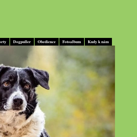
orty
Dogpuller
Obedience
Fotoalbum
Kudy k nám