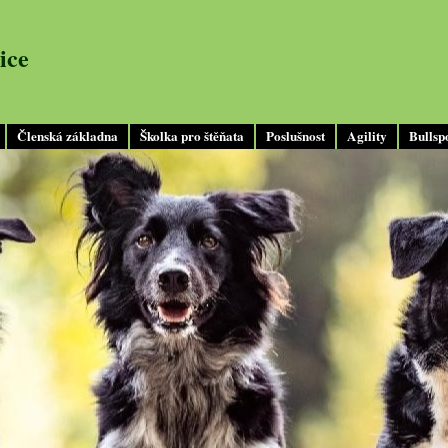
ice
Členská základna
Školka pro štěňata
Poslušnost
Agility
Bullsp