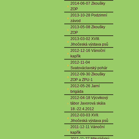
2014-06-07 Zkoušky
ZOP
2013-10-28 Podzimní
závod
2013-05-08 Zkoušky
ZOP
2013-03-02 XVIII.
Jihočeská výstava psů
2012-12-16 Vánoční
kapřík
2012-11-04
Svatováclavský pohár
2012-09-30 Zkoušky
ZOP a ZPU-1
2012-05-26 Jarní
brigáda
2012-04-18 Výcvikový
tábor Javorová skála
18.-22.4.2012
2012-03-03 XVII.
Jihočeská výstava psů
2011-12-11 Vánoční
kapřík
2011-11-27 Mikulášský