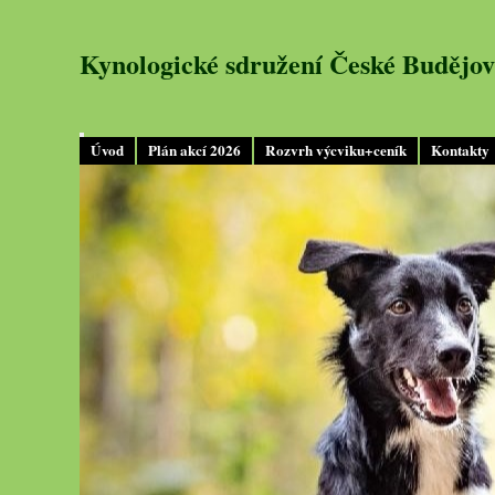
Kynologické sdružení České Budějov
Úvod
Plán akcí 2026
Rozvrh výcviku+ceník
Kontakty