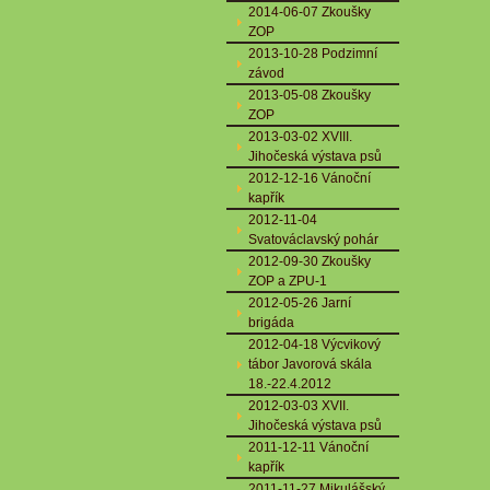
2014-06-07 Zkoušky
ZOP
2013-10-28 Podzimní
závod
2013-05-08 Zkoušky
ZOP
2013-03-02 XVIII.
Jihočeská výstava psů
2012-12-16 Vánoční
kapřík
2012-11-04
Svatováclavský pohár
2012-09-30 Zkoušky
ZOP a ZPU-1
2012-05-26 Jarní
brigáda
2012-04-18 Výcvikový
tábor Javorová skála
18.-22.4.2012
2012-03-03 XVII.
Jihočeská výstava psů
2011-12-11 Vánoční
kapřík
2011-11-27 Mikulášský