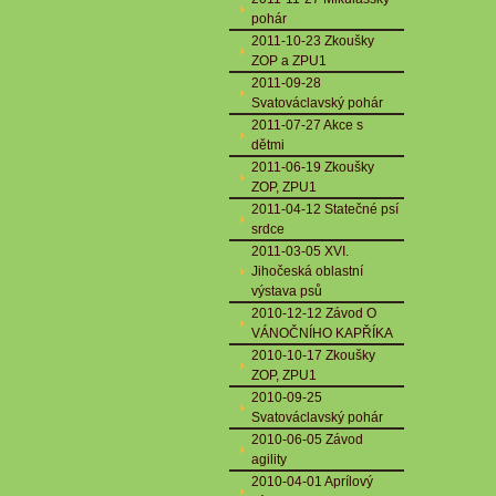
pohár
2011-10-23 Zkoušky
ZOP a ZPU1
2011-09-28
Svatováclavský pohár
2011-07-27 Akce s
dětmi
2011-06-19 Zkoušky
ZOP, ZPU1
2011-04-12 Statečné psí
srdce
2011-03-05 XVI.
Jihočeská oblastní
výstava psů
2010-12-12 Závod O
VÁNOČNÍHO KAPŘÍKA
2010-10-17 Zkoušky
ZOP, ZPU1
2010-09-25
Svatováclavský pohár
2010-06-05 Závod
agility
2010-04-01 Aprílový