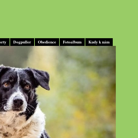
orty
Dogpuller
Obedience
Fotoalbum
Kudy k nám