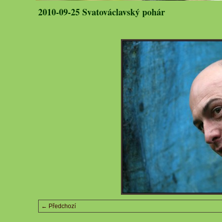
2010-09-25 Svatováclavský pohár
← Předchozí