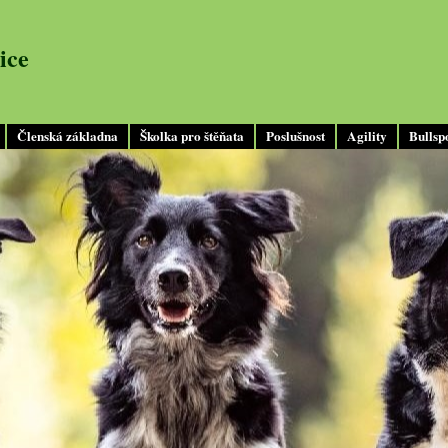
ice
Členská základna
Školka pro štěňata
Poslušnost
Agility
Bullsp